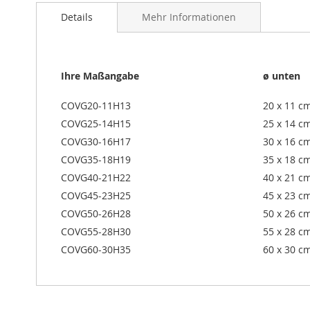
Details
Mehr Informationen
Ihre Maßangabe
ø unten
COVG20-11H13
20 x 11 c
COVG25-14H15
25 x 14 c
COVG30-16H17
30 x 16 c
COVG35-18H19
35 x 18 c
COVG40-21H22
40 x 21 c
COVG45-23H25
45 x 23 c
COVG50-26H28
50 x 26 c
COVG55-28H30
55 x 28 c
COVG60-30H35
60 x 30 c