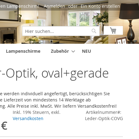
Sprac
hren Lampenschirm!
Anmelden
Ein Konto erstellen
Mein Ware
Suche
Suche
Lampenschirme
Zubehör
NEU
-Optik, oval+gerade
werden individuell angefertigt, berücksichtigen Sie
ne Lieferzeit von mindestens 14 Werktage ab
g. Alle Preise inkl. MwSt. Wir liefern Versandkostenfrei!
Inkl. 19% Steuern
,
exkl.
Artikelnummer
Versandkosten
Leder-Optik-COVG
 €