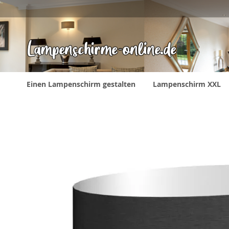
Direkt
zum
Inhalt
Einen Lampenschirm gestalten
Lampenschirm XXL
Zum
Ende
der
Bildergalerie
springen