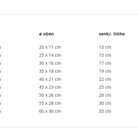
ø oben
senkr. Höhe
m
20 x 11 cm
13 cm
m
25 x 14 cm
15 cm
m
30 x 16 cm
17 cm
m
35 x 18 cm
19 cm
m
40 x 21 cm
22 cm
m
45 x 23 cm
25 cm
m
50 x 26 cm
28 cm
m
55 x 28 cm
30 cm
m
60 x 30 cm
35 cm