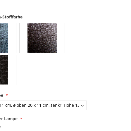
-Stofffarbe
be
er Lampe
n