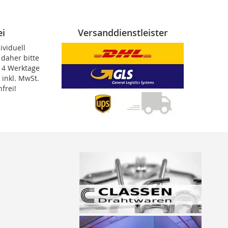
ei
Versanddienstleister
viduell
 daher bitte
 14 Werktage
 inkl. MwSt.
frei!