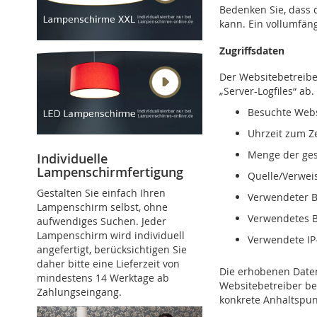
Bedenken Sie, dass 
kann. Ein vollumfäng
Zugriffsdaten
Der Websitebetreiber
„Server-Logfiles“ ab
Besuchte Webs
Uhrzeit zum Ze
Menge der ges
Individuelle
Lampenschirmfertigung
Quelle/Verweis
Gestalten Sie einfach Ihren
Verwendeter 
Lampenschirm selbst, ohne
Verwendetes B
aufwendiges Suchen. Jeder
Lampenschirm wird individuell
Verwendete IP
angefertigt, berücksichtigen Sie
daher bitte eine Lieferzeit von
Die erhobenen Daten
mindestens 14 Werktage ab
Websitebetreiber beh
Zahlungseingang.
konkrete Anhaltspun