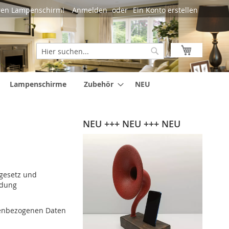
Sprac
hren Lampenschirm!
Anmelden
Ein Konto erstellen
Mein Ware
Suche
Suche
Lampenschirme
Zubehör
NEU
NEU +++ NEU +++ NEU
zgesetz und
ndung
nenbezogenen Daten