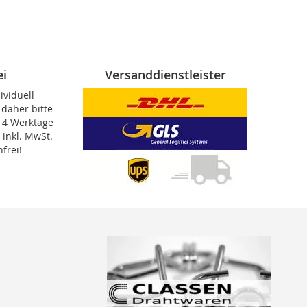
ei
Versanddienstleister
viduell
 daher bitte
 14 Werktage
 inkl. MwSt.
frei!