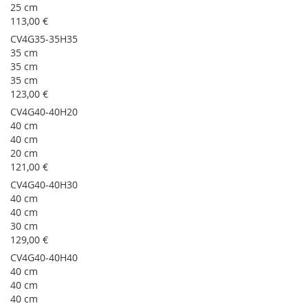
25 cm
113,00 €
CV4G35-35H35
35 cm
35 cm
35 cm
123,00 €
CV4G40-40H20
40 cm
40 cm
20 cm
121,00 €
CV4G40-40H30
40 cm
40 cm
30 cm
129,00 €
CV4G40-40H40
40 cm
40 cm
40 cm