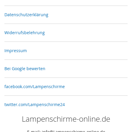
Datenschutzerklärung
Widerrufsbelehrung
Impressum
Bei Google bewerten
facebook.com/Lampenschirme
twitter.com/Lampenschirme24
Lampenschirme-online.de
E-mail: info@Lampenschirme-online.de