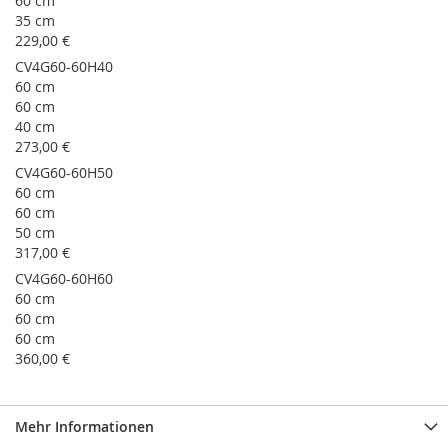
60 cm
35 cm
229,00 €
CV4G60-60H40
60 cm
60 cm
40 cm
273,00 €
CV4G60-60H50
60 cm
60 cm
50 cm
317,00 €
CV4G60-60H60
60 cm
60 cm
60 cm
360,00 €
Mehr Informationen