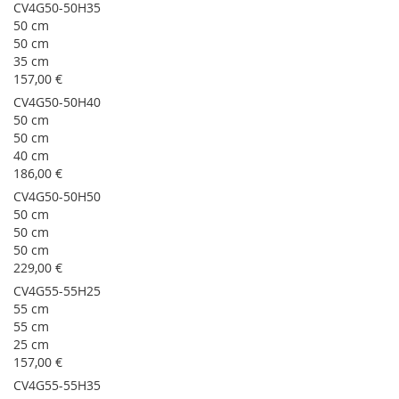
CV4G50-50H35
50 cm
50 cm
35 cm
157,00 €
CV4G50-50H40
50 cm
50 cm
40 cm
186,00 €
CV4G50-50H50
50 cm
50 cm
50 cm
229,00 €
CV4G55-55H25
55 cm
55 cm
25 cm
157,00 €
CV4G55-55H35