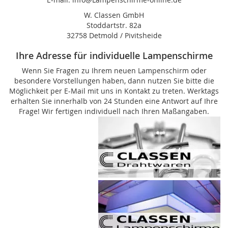
W. Classen GmbH
Stoddartstr. 82a
32758 Detmold / Pivitsheide
Ihre Adresse für individuelle Lampenschirme
Wenn Sie Fragen zu Ihrem neuen Lampenschirm oder
besondere Vorstellungen haben, dann nutzen Sie bitte die
Möglichkeit per E-Mail mit uns in Kontakt zu treten. Werktags
erhalten Sie innerhalb von 24 Stunden eine Antwort auf Ihre
Frage! Wir fertigen individuell nach Ihren Maßangaben.