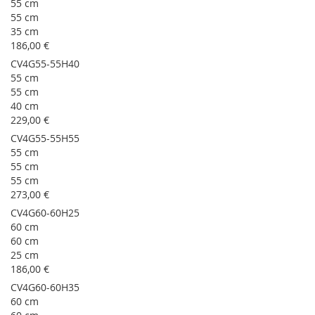
55 cm
55 cm
35 cm
186,00 €
CV4G55-55H40
55 cm
55 cm
40 cm
229,00 €
CV4G55-55H55
55 cm
55 cm
55 cm
273,00 €
CV4G60-60H25
60 cm
60 cm
25 cm
186,00 €
CV4G60-60H35
60 cm