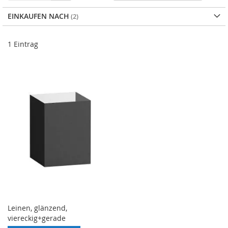
abs
Rei
EINKAUFEN NACH
1
Eintrag
Leinen, glänzend,
viereckig+gerade